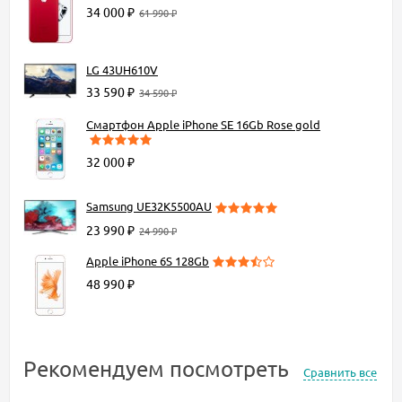
34 000 ₽
61 990 ₽
LG 43UH610V
33 590 ₽
34 590 ₽
Смартфон Apple iPhone SE 16Gb Rose gold
32 000 ₽
Samsung UE32K5500AU
23 990 ₽
24 990 ₽
Apple iPhone 6S 128Gb
48 990 ₽
Рекомендуем посмотреть
Сравнить все