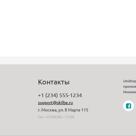
Контакты
Unisho
прилож
Иконки 
+1 (234) 555-1234
support@skilbe.ru
г. Москва, ул. 8 Марта 115
Пн—Пт09:00—17:00