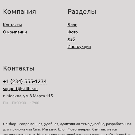
Компания
Разделы
Контакты
Блог
О компании
Фото
Хаб
Инструкция
Контакты
+1 (234) 555-1234
support@skilbe.ru
г. Москва, ул. 8 Марта 115
Пн—Пт09:00—17:00
Unishop - современная, удобная, адаптивная тема дизайна, разработанная
для приложений Сайт, Магазин, Блог, Фотогалерея. Сайт является
демонстративным. Иконки для категорий каталога взяты с сайта icons8.ru