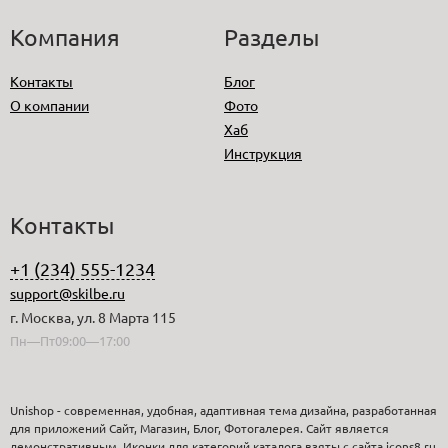
Компания
Разделы
Контакты
Блог
О компании
Фото
Хаб
Инструкция
Контакты
+1 (234) 555-1234
support@skilbe.ru
г. Москва, ул. 8 Марта 115
Пн—Пт09:00—17:00
Unishop - современная, удобная, адаптивная тема дизайна, разработанная
для приложений Сайт, Магазин, Блог, Фотогалерея. Сайт является
демонстративным. Иконки для категорий каталога взяты с сайта icons8.ru