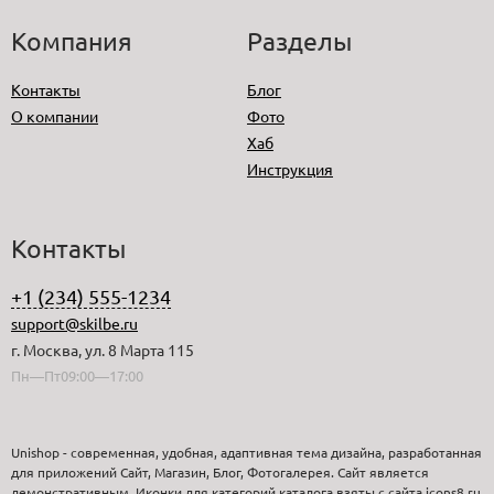
Компания
Разделы
Контакты
Блог
О компании
Фото
Хаб
Инструкция
Контакты
+1 (234) 555-1234
support@skilbe.ru
г. Москва, ул. 8 Марта 115
Пн—Пт09:00—17:00
Unishop - современная, удобная, адаптивная тема дизайна, разработанная
для приложений Сайт, Магазин, Блог, Фотогалерея. Сайт является
демонстративным. Иконки для категорий каталога взяты с сайта icons8.ru