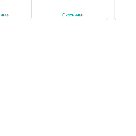
вные
Охотничьи