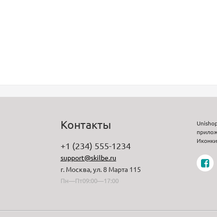
Контакты
Unisho
прилож
Иконки 
+1 (234) 555-1234
support@skilbe.ru
г. Москва, ул. 8 Марта 115
Пн—Пт09:00—17:00