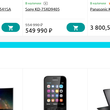
В наличии
В наличии
X541SA
Sony KD-75XD9405
Panasonic
554 990 ₽
3 800,
549 990 ₽