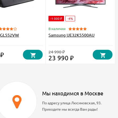
-1 000 ₽
-4%
В наличии
 GL552VW
Samsung UE32K5500AU
24 990 ₽
 ₽
23 990 ₽
Мы находимся в Москве
По адресу улица Люсиновская, 93.
Приходите мы всегда Вам рады!