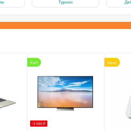
ты
Туризм
Де
Хит!
New!
-5 000 ₽