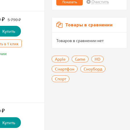
Очистить
 ₽
5 790 ₽
Товары в сравнении
Купить
Товаров в сравнении нет
ть в 1 клик
ичии
Apple
Game
HD
Смартфон
Сноуборд
Спорт
 ₽
Купить