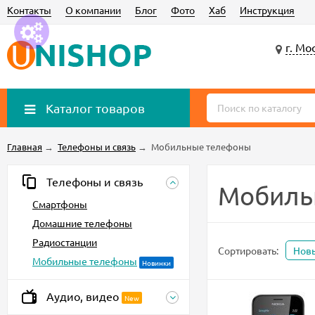
Контакты
О компании
Блог
Фото
Хаб
Инструкция
г. Мо
Каталог товаров
Главная
→
Телефоны и связь
→
Мобильные телефоны
Телефоны и связь
Мобиль
Смартфоны
Домашние телефоны
Радиостанции
Сортировать:
Нов
Мобильные телефоны
Новинки
Аудио, видео
New