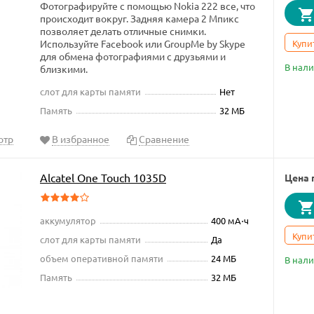
Фотографируйте с помощью Nokia 222 все, что
происходит вокруг. Задняя камера 2 Мпикс
позволяет делать отличные снимки.
Используйте Facebook или GroupMe by Skype
Купи
для обмена фотографиями с друзьями и
В нал
близкими.
слот для карты памяти
Нет
Память
32 МБ
отр
В избранное
Сравнение
Alcatel One Touch 1035D
Цена 
аккумулятор
400 мА⋅ч
Купи
слот для карты памяти
Да
объем оперативной памяти
24 МБ
В нал
Память
32 МБ