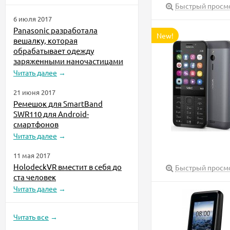
Быстрый просм
6 июля 2017
Panasonic разработала
New!
вешалку, которая
обрабатывает одежду
заряженными наночастицами
Читать далее
→
21 июня 2017
Ремешок для SmartBand
SWR110 для Android-
смартфонов
Читать далее
→
11 мая 2017
HolodeckVR вместит в себя до
Быстрый просм
ста человек
Читать далее
→
Читать все
→