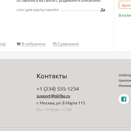
оставались на связи с родными и близкими.
Купи
слот для карты памяти
Да
В нал
отр
В избранное
Сравнение
Контакты
Unisho
прилож
Иконки 
+1 (234) 555-1234
support@skilbe.ru
г. Москва, ул. 8 Марта 115
Пн—Пт09:00—17:00