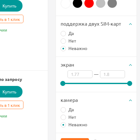
Купить
ть в 1 клик
поддержка двух SIM-карт
ичии
Да
Нет
Неважно
экран
—
по запросу
Купить
камера
ть в 1 клик
Да
ичии
Нет
Неважно