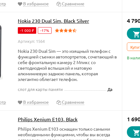
отр
В избранное
Сравнение
4 790
Nokia 230 Dual Sim, Black Silver
-1 000 ₽
-17%
Артикул: 1564
Купи
Nokia 230 Dual Sim — это изящный телефон с
функцией съемки автопортретов, сочетающий в
В нал
себе фронтальную камеру 2 Мпикс со
светодиодной вспышкой и матовую
алюминиевую заднюю панель, которая
элегантно облегает телефон.
слот для карты памяти
Да
отр
В избранное
Сравнение
1 690
Philips Xenium E103, Black
​Philips Xenium E103 оснащен только самыми
необходимыми функциями, чтобы вы всегда