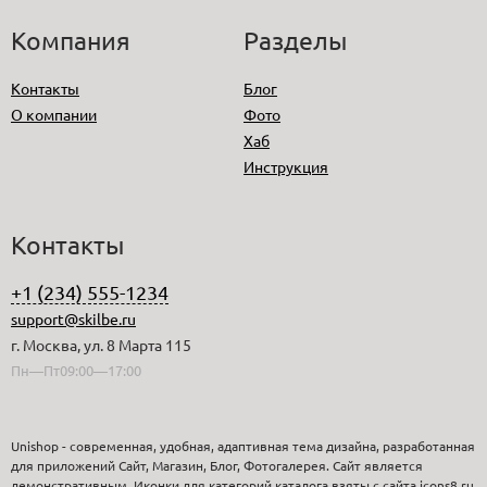
Компания
Разделы
Контакты
Блог
О компании
Фото
Хаб
Инструкция
Контакты
+1 (234) 555-1234
support@skilbe.ru
г. Москва, ул. 8 Марта 115
Пн—Пт09:00—17:00
Unishop - современная, удобная, адаптивная тема дизайна, разработанная
для приложений Сайт, Магазин, Блог, Фотогалерея. Сайт является
демонстративным. Иконки для категорий каталога взяты с сайта icons8.ru