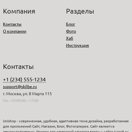
Компания
Разделы
Контакты
Блог
О компании
Фото
Хаб
Инструкция
Контакты
+1 (234) 555-1234
support@skilbe.ru
г. Москва, ул. 8 Марта 115
Пн—Пт09:00—17:00
Unishop - современная, удобная, адаптивная тема дизайна, разработанная
для приложений Сайт, Магазин, Блог, Фотогалерея. Сайт является
демонстративным. Иконки для категорий каталога взяты с сайта icons8.ru