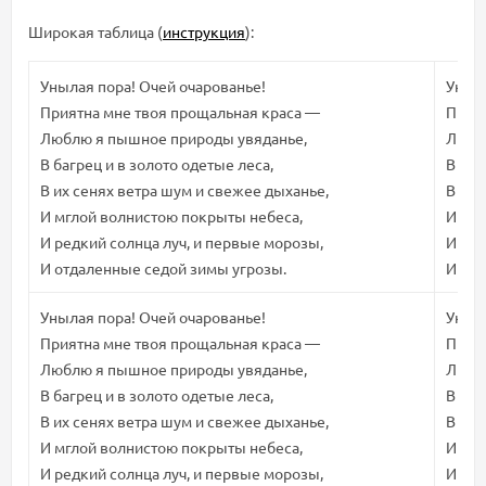
Широкая таблица (
инструкция
):
Унылая пора! Очей очарованье!
Уныла
Приятна мне твоя прощальная краса —
Прият
Люблю я пышное природы увяданье,
Любл
В багрец и в золото одетые леса,
В баг
В их сенях ветра шум и свежее дыханье,
В их 
И мглой волнистою покрыты небеса,
И мгл
И редкий солнца луч, и первые морозы,
И ред
И отдаленные седой зимы угрозы.
И отд
Унылая пора! Очей очарованье!
Уныла
Приятна мне твоя прощальная краса —
Прият
Люблю я пышное природы увяданье,
Любл
В багрец и в золото одетые леса,
В баг
В их сенях ветра шум и свежее дыханье,
В их 
И мглой волнистою покрыты небеса,
И мгл
И редкий солнца луч, и первые морозы,
И ред