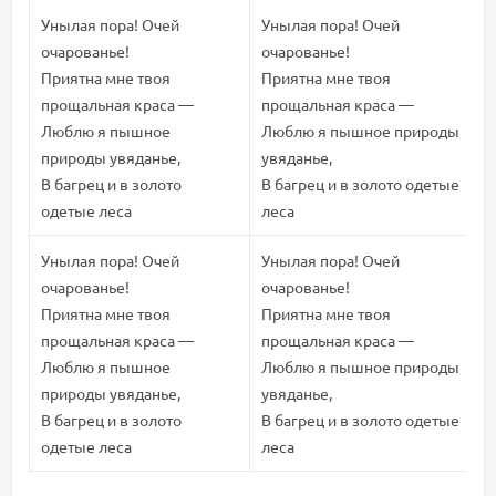
Унылая пора! Очей
Унылая пора! Очей
У
очарованье!
очарованье!
о
Приятна мне твоя
Приятна мне твоя
П
прощальная краса —
прощальная краса —
п
Люблю я пышное
Люблю я пышное природы
Л
природы увяданье,
увяданье,
у
В багрец и в золото
В багрец и в золото одетые
В
одетые леса
леса
л
Унылая пора! Очей
Унылая пора! Очей
У
очарованье!
очарованье!
о
Приятна мне твоя
Приятна мне твоя
П
прощальная краса —
прощальная краса —
п
Люблю я пышное
Люблю я пышное природы
Л
природы увяданье,
увяданье,
у
В багрец и в золото
В багрец и в золото одетые
В
одетые леса
леса
л