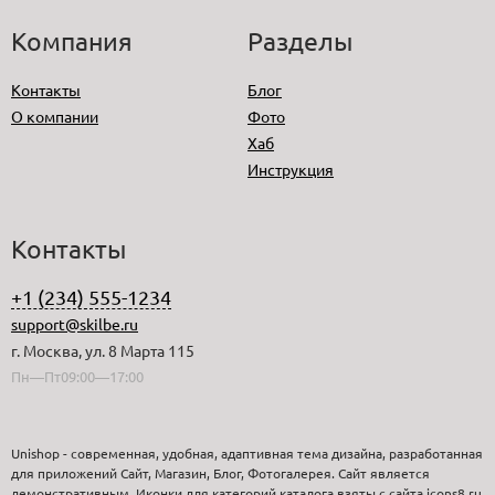
Компания
Разделы
Контакты
Блог
О компании
Фото
Хаб
Инструкция
Контакты
+1 (234) 555-1234
support@skilbe.ru
г. Москва, ул. 8 Марта 115
Пн—Пт09:00—17:00
Unishop - современная, удобная, адаптивная тема дизайна, разработанная
для приложений Сайт, Магазин, Блог, Фотогалерея. Сайт является
демонстративным. Иконки для категорий каталога взяты с сайта icons8.ru