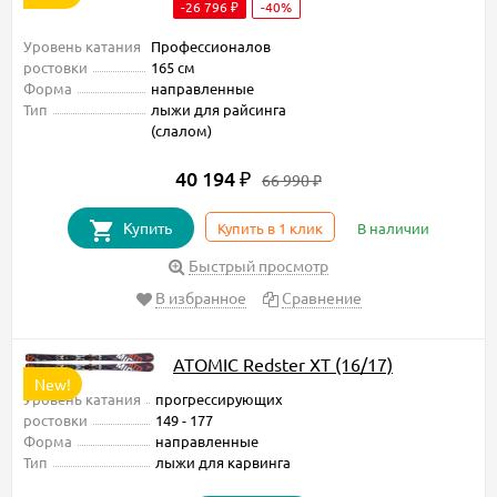
-26 796 ₽
-40%
Уровень катания
Профессионалов
ростовки
165 см
Форма
направленные
Тип
лыжи для райсинга
(слалом)
40 194 ₽
66 990 ₽
Купить
Купить в 1 клик
В наличии
Быстрый просмотр
В избранное
Сравнение
ATOMIC Redster XT (16/17)
New!
Уровень катания
прогрессирующих
ростовки
149 - 177
Форма
направленные
Тип
лыжи для карвинга