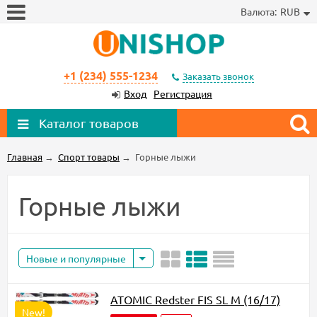
Валюта:
RUB
+1 (234) 555-1234
Заказать звонок
Вход
Регистрация
Каталог товаров
Главная
→
Спорт товары
→
Горные лыжи
Горные лыжи
Новые и популярные
ATOMIC Redster FIS SL M (16/17)
New!