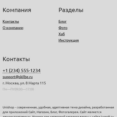
Компания
Разделы
Контакты
Блог
О компании
Фото
Хаб
Инструкция
Контакты
+1 (234) 555-1234
support@skilbe.ru
г. Москва, ул. 8 Марта 115
Пн—Пт09:00—17:00
Unishop - современная, удобная, адаптивная тема дизайна, разработанная
для приложений Сайт, Магазин, Блог, Фотогалерея. Сайт является
демонстративным. Иконки для категорий каталога взяты с сайта icons8.ru