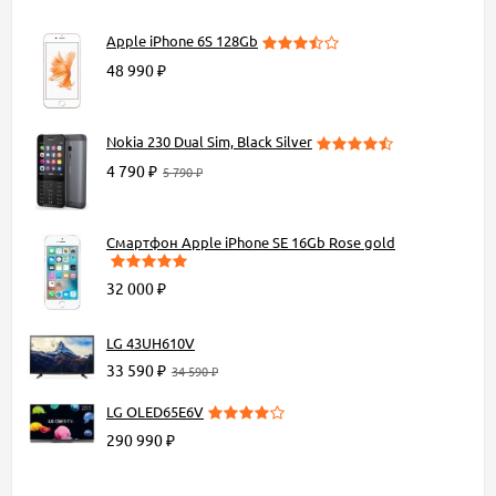
Apple iPhone 6S 128Gb
48 990 ₽
Nokia 230 Dual Sim, Black Silver
4 790 ₽
5 790 ₽
Смартфон Apple iPhone SE 16Gb Rose gold
32 000 ₽
LG 43UH610V
33 590 ₽
34 590 ₽
LG OLED65E6V
290 990 ₽